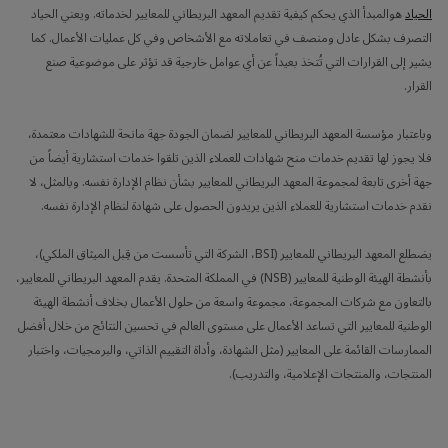
الحياد
هوالمبدأ الذي يحكم كيفية تقديم المعهد البريطاني للمعايير لخدماته. ويعني الحياد
التصرف بشكل عادل ومنصف في تعاملاته مع الأشخاص وفي كل عمليات الأعمال. كما
يشير إلى القرارات التي تُتخذ بعيداً عن أي عوامل خارجية قد تؤثر على موضوعية صنع
القرار.
وباعتبار مؤسسة المعهد البريطاني للمعايير لضمان الجودة جهة مانحة للشهادات معتمدة،
فلا يجوز لها تقديم خدمات منح شهادات للعملاء الذين تلقوا خدمات استشارية أيضاً من
جهة أخرى تابعة لمجموعة المعهد البريطاني للمعايير بشأن نظام الإدارة نفسه. وبالمثل، لا
نقدم خدمات استشارية للعملاء الذين يريدون الحصول على شهادة لنظام الإدارة نفسه.
يضطلع المعهد البريطاني للمعايير (BSI، الشركة التي تأسست من قِبل الميثاق الملكي)،
بأنشطة الهيئة الوطنية للمعايير (NSB) في المملكة المتحدة. يقدم المعهد البريطاني للمعايير،
بالتعاون مع شركات المجموعة، مجموعة واسعة من حلول الأعمال بخلاف أنشطة الهيئة
الوطنية للمعايير التي تساعد الأعمال على مستوى العالم في تحسين النتائج من خلال أفضل
الممارسات القائمة على المعايير (مثل الشهادة، وأداة التقييم الذاتي، والبرمجيات، واختبار
المنتجات، والمنتجات الإعلامية، والتدريب).