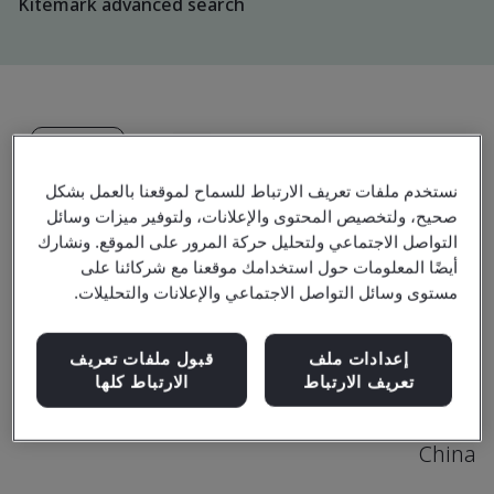
Kitemark advanced search
ترقية
مشاركة:
نستخدم ملفات تعريف الارتباط للسماح لموقعنا بالعمل بشكل
صحيح، ولتخصيص المحتوى والإعلانات، ولتوفير ميزات وسائل
Cabot Chemical (Tianjin) Co., Ltd.
التواصل الاجتماعي ولتحليل حركة المرور على الموقع. ونشارك
Cabot Performance Products
أيضًا المعلومات حول استخدامك موقعنا مع شركائنا على
مستوى وسائل التواصل الاجتماعي والإعلانات والتحليلات.
(Tianjin) Co., Ltd.
No. 1, Yaoshan Road
إعدادات ملف
قبول ملفات تعريف
Hangu District
تعريف الارتباط
الارتباط كلها
300480
China