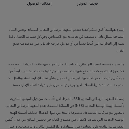
خريطة الموقع
إمكانية الوصول
الحياد
هوالمبدأ الذي يحكم كيفية تقديم المعهد البريطاني للمعايير لخدماته. ويعني الحياد
التصرف بشكل عادل ومنصف في تعاملاته مع الأشخاص وفي كل عمليات الأعمال. كما
يشير إلى القرارات التي تُتخذ بعيداً عن أي عوامل خارجية قد تؤثر على موضوعية صنع
القرار.
وباعتبار مؤسسة المعهد البريطاني للمعايير لضمان الجودة جهة مانحة للشهادات معتمدة،
فلا يجوز لها تقديم خدمات منح شهادات للعملاء الذين تلقوا خدمات استشارية أيضاً من
جهة أخرى تابعة لمجموعة المعهد البريطاني للمعايير بشأن نظام الإدارة نفسه. وبالمثل، لا
نقدم خدمات استشارية للعملاء الذين يريدون الحصول على شهادة لنظام الإدارة نفسه.
يضطلع المعهد البريطاني للمعايير (BSI، الشركة التي تأسست من قِبل الميثاق الملكي)،
بأنشطة الهيئة الوطنية للمعايير (NSB) في المملكة المتحدة. يقدم المعهد البريطاني للمعايير،
بالتعاون مع شركات المجموعة، مجموعة واسعة من حلول الأعمال بخلاف أنشطة الهيئة
الوطنية للمعايير التي تساعد الأعمال على مستوى العالم في تحسين النتائج من خلال أفضل
الممارسات القائمة على المعايير (مثل الشهادة، وأداة التقييم الذاتي، والبرمجيات، واختبار