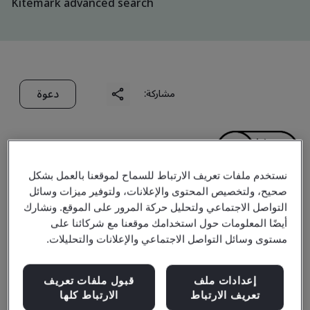
Kitemark advanced search
دعوة
مشاركة:
نستخدم ملفات تعريف الارتباط للسماح لموقعنا بالعمل بشكل
صحيح، ولتخصيص المحتوى والإعلانات، ولتوفير ميزات وسائل
Beijing Zhongyong Auto
التواصل الاجتماعي ولتحليل حركة المرور على الموقع. ونشارك
أيضًا المعلومات حول استخدامك موقعنا مع شركائنا على
Parts Co., Ltd.
مستوى وسائل التواصل الاجتماعي والإعلانات والتحليلات.
إعدادات ملف
قبول ملفات تعريف
Business scope:
隔热垫的设计和制造，复合地垫，隔音垫
تعريف الارتباط
الارتباط كلها