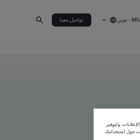
 - عربي
تواصل معنا
علانات، ولتوفير
مات حول استخدامك