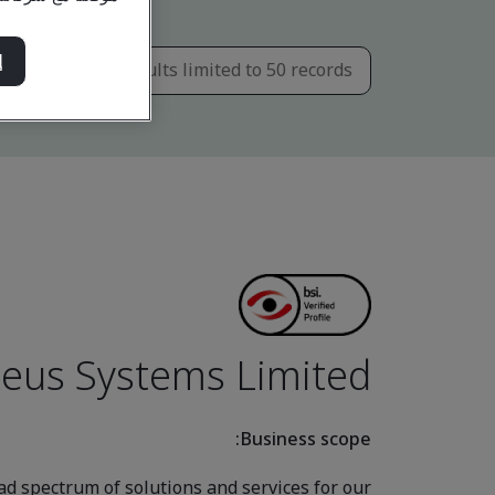
إ
eus Systems Limited
Business scope:
d spectrum of solutions and services for our