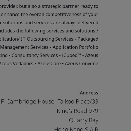
provider, but also a strategic partner ready to
o enhance the overall competitiveness of your
 solutions and services are always delivered
includes the following services and solutions /
plication/ IT Outsourcing Services - Packaged
n Management Services - Application Portfolio
ng • Consultancy Services • iCubed™ • Azeus
Azeus Vedadocs • AzeusCare • Azeus Convene
Address:
33/F, Cambridge House, Taikoo Place
979 King's Road
Quarry Bay
Hong Kong S.A.R.