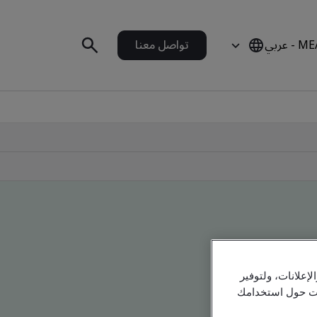
 - عربي
تواصل معنا
علانات، ولتوفير
مات حول استخدامك