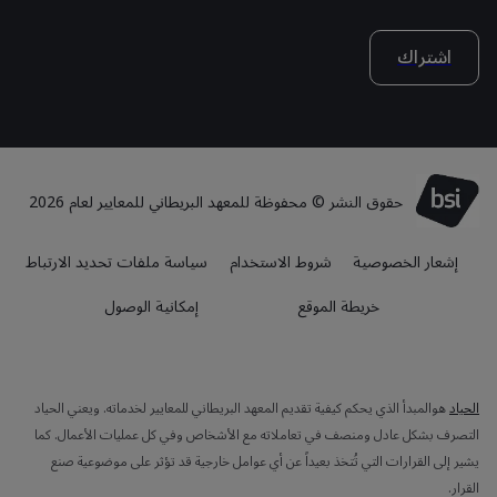
اشتراك
حقوق النشر © محفوظة للمعهد البريطاني للمعايير لعام 2026
إشعار الخصوصية
شروط الاستخدام
سياسة ملفات تحديد الارتباط
خريطة الموقع
إمكانية الوصول
الحياد
هوالمبدأ الذي يحكم كيفية تقديم المعهد البريطاني للمعايير لخدماته. ويعني الحياد
التصرف بشكل عادل ومنصف في تعاملاته مع الأشخاص وفي كل عمليات الأعمال. كما
يشير إلى القرارات التي تُتخذ بعيداً عن أي عوامل خارجية قد تؤثر على موضوعية صنع
القرار.