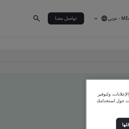
 - عربي
تواصل معنا
علانات، ولتوفير
مات حول استخدامك
لها