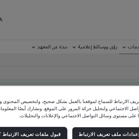
MEA
دمات
رؤى ووسائط إعلامية
نبذة عن المعهد
يف الارتباط للسماح لموقعنا بالعمل بشكل صحيح، ولتخصيص المحتوى والإ
Clien
اصل الاجتماعي ولتحليل حركة المرور على الموقع. ونشارك أيضًا المعلو
ا على مستوى وسائل التواصل الاجتماعي والإعلانات والتحليلات.
Check company, site and product cert
عدادات ملف تعريف الارتباط
قبول ملفات تعريف الارتباط ك