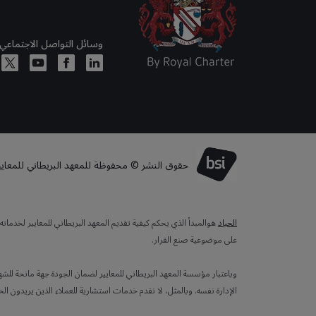
وسائل التواصل الاجتماعي
حقوق النشر © محفوظة للمعهد البريطاني للمعايير لعا
الحياد
هوالمبدأ الذي يحكم كيفية تقديم المعهد البريطاني للمعايير لخدما
على موضوعية صنع القرار.
وباعتبار مؤسسة المعهد البريطاني للمعايير لضمان الجودة جهة مانحة للش
الإدارة نفسه. وبالمثل، لا نقدم خدمات استشارية للعملاء الذين يريدون ال