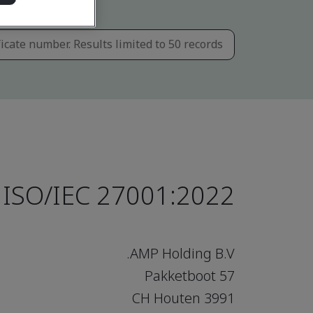
ISO/IEC 27001:2022
AMP Holding B.V.
Pakketboot 57
3991 CH Houten