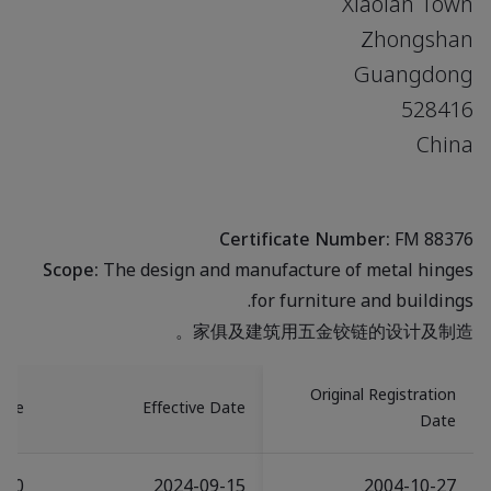
Xiaolan Town
Zhongshan
Guangdong
528416
China
Certificate Number:
FM 88376
Scope:
The design and manufacture of metal hinges
for furniture and buildings.
家俱及建筑用五金铰链的设计及制造。
Original Registration
Date
Effective Date
Date
-20
2024-09-15
2004-10-27