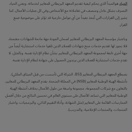
الحياد
هوالمبدأ الذي يحكم كيفية تقديم المعهد البريطاني للمعايير لخدماته. ويعني الحياد
التصرف بشكل عادل ومنصف في تعاملاته مع الأشخاص وفي كل عمليات الأعمال. كما
يشير إلى القرارات التي تُتخذ بعيداً عن أي عوامل خارجية قد تؤثر على موضوعية صنع
القرار.
وباعتبار مؤسسة المعهد البريطاني للمعايير لضمان الجودة جهة مانحة للشهادات معتمدة،
فلا يجوز لها تقديم خدمات منح شهادات للعملاء الذين تلقوا خدمات استشارية أيضاً من
جهة أخرى تابعة لمجموعة المعهد البريطاني للمعايير بشأن نظام الإدارة نفسه. وبالمثل، لا
نقدم خدمات استشارية للعملاء الذين يريدون الحصول على شهادة لنظام الإدارة نفسه.
يضطلع المعهد البريطاني للمعايير (BSI، الشركة التي تأسست من قِبل الميثاق الملكي)،
بأنشطة الهيئة الوطنية للمعايير (NSB) في المملكة المتحدة. يقدم المعهد البريطاني للمعايير،
بالتعاون مع شركات المجموعة، مجموعة واسعة من حلول الأعمال بخلاف أنشطة الهيئة
الوطنية للمعايير التي تساعد الأعمال على مستوى العالم في تحسين النتائج من خلال أفضل
الممارسات القائمة على المعايير (مثل الشهادة، وأداة التقييم الذاتي، والبرمجيات، واختبار
المنتجات، والمنتجات الإعلامية، والتدريب).