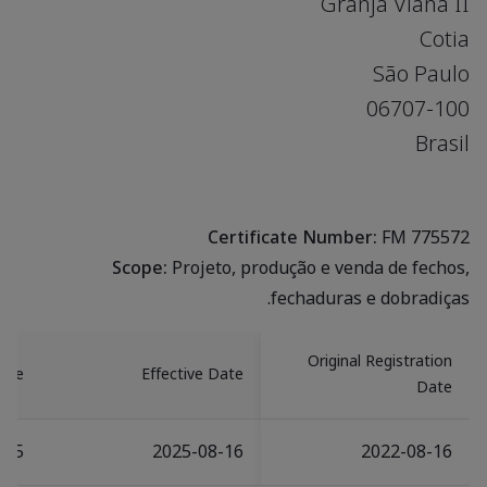
Granja Viana II
Cotia
São Paulo
06707-100
Brasil
Certificate Number:
FM 775572
Scope:
Projeto, produção e venda de fechos,
fechaduras e dobradiças.
Original Registration
Date
Effective Date
Date
-05
2025-08-16
2022-08-16