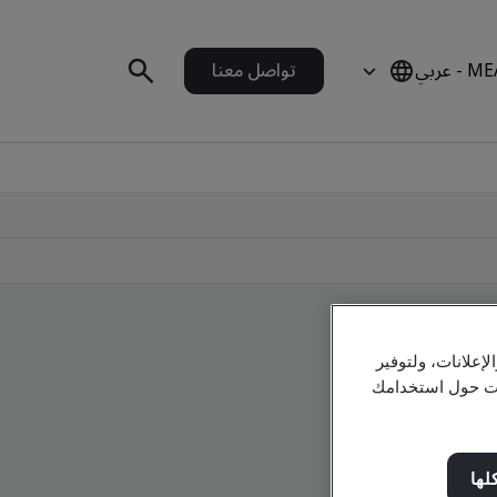
 - عربي
تواصل معنا
علانات، ولتوفير
مات حول استخدامك
لها