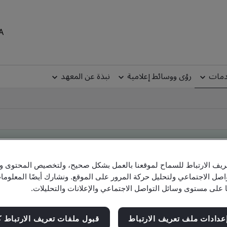
MEA
دمات
رؤى ووسائط إعلامية
نبذة عن المعهد
يف الارتباط للسماح لموقعنا بالعمل بشكل صحيح، ولتخصيص المحتوى والإ
Clien
اصل الاجتماعي ولتحليل حركة المرور على الموقع. ونشارك أيضًا المعلو
ا على مستوى وسائل التواصل الاجتماعي والإعلانات والتحليلات.
Check company, site and product cert
عدادات ملف تعريف الارتباط
قبول ملفات تعريف الارتباط ك