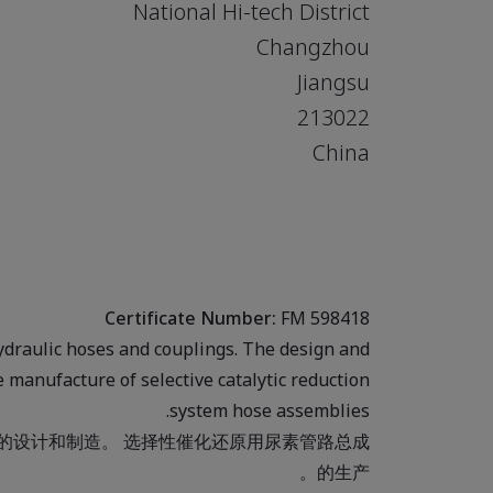
National Hi-tech District
Changzhou
Jiangsu
213022
China
Certificate Number:
FM 598418
draulic hoses and couplings. The design and
 manufacture of selective catalytic reduction
system hose assemblies.
的设计和制造。 选择性催化还原用尿素管路总成
的生产。