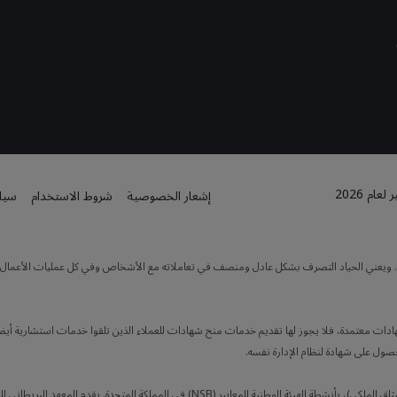
م 2026
إشعار الخصوصية
شروط الاستخدام
سياس
ته. ويعني الحياد التصرف بشكل عادل ومنصف في تعاملاته مع الأشخاص وفي كل عمليات الأعمال. كما
هادات معتمدة، فلا يجوز لها تقديم خدمات منح شهادات للعملاء الذين تلقوا خدمات استشارية أيضاً
حصول على شهادة لنظام الإدارة نفسه.
يضطلع المعهد البريطاني للمعايير (BSI، الشركة التي تأسست من قِبل الميثاق الملكي)، بأنشطة ا