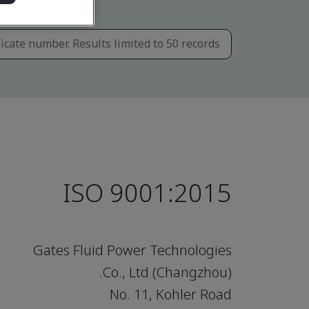
ISO 9001:2015
Gates Fluid Power Technologies
(Changzhou) Co., Ltd.
No. 11, Kohler Road