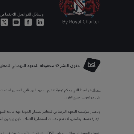
وسائل التواصل الاجتماعي
حقوق النشر © محفوظة للمعهد البريطاني للمعايير لعا
الحياد
هوالمبدأ الذي يحكم كيفية تقديم المعهد البريطاني للمعايير لخدما
على موضوعية صنع القرار.
وباعتبار مؤسسة المعهد البريطاني للمعايير لضمان الجودة جهة مانحة للش
الإدارة نفسه. وبالمثل، لا نقدم خدمات استشارية للعملاء الذين يريدون ال