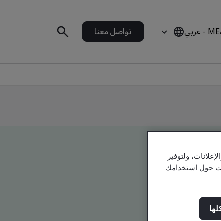
 - عربي
تواصل معنا
علانات، ولتوفير
مات حول استخدامك
لها