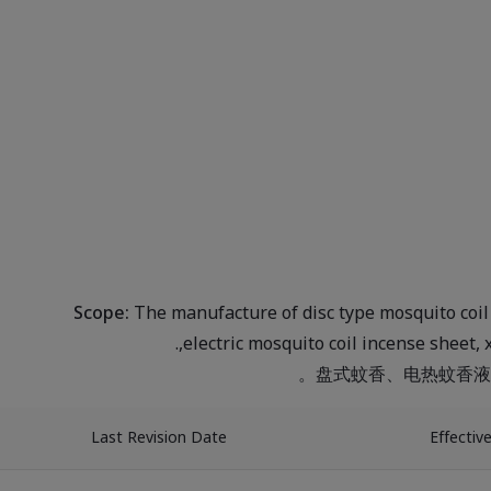
Scope:
The manufacture of disc type mosquito coil i
,electric mosquito coil incense sheet, 
盘式蚊香、电热蚊香液
Last Revision Date
Effectiv