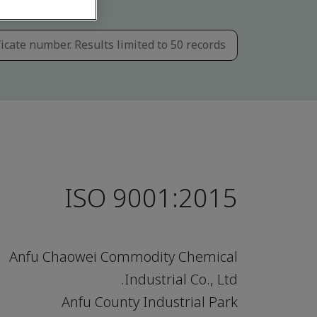
ISO 9001:2015
Anfu Chaowei Commodity Chemical
Industrial Co., Ltd.
Anfu County Industrial Park