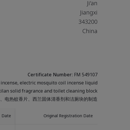
Ji'an
Jiangxi
343200
China
Certificate Number:
FM 549107
ncense, electric mosquito coil incense liquid
xilan solid fragrance and toilet cleaning block.
、电热蚊香片、西兰固体清香剂和洁厕块的制造。
e Date
Original Registration Date