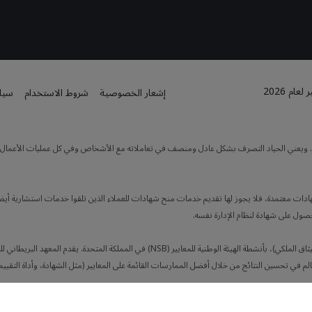
م 2026
إشعار الخصوصية
شروط الاستخدام
سياس
ته. ويعني الحياد التصرف بشكل عادل ومنصف في تعاملاته مع الأشخاص وفي كل عمليات الأعمال. كما
هادات معتمدة، فلا يجوز لها تقديم خدمات منح شهادات للعملاء الذين تلقوا خدمات استشارية أيضاً
حصول على شهادة لنظام الإدارة نفسه.
يضطلع المعهد البريطاني للمعايير (BSI، الشركة التي تأسست من قِبل الميثاق الملكي)، بأنشطة ا
لم في تحسين النتائج من خلال أفضل الممارسات القائمة على المعايير (مثل الشهادة، وأداة التقييم 