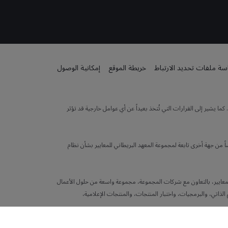
ة ملفات تحديد الارتباط
خريطة الموقع
إمكانية الوصول
 يشير إلى القرارات التي تُتخذ بعيداً عن أي عوامل خارجية قد تؤثر
 من جهة أخرى تابعة لمجموعة المعهد البريطاني للمعايير بشأن نظام
لهيئة الوطنية للمعايير (NSB) في المملكة المتحدة. يقدم المعهد البريطاني للمعايير، بالتعاون مع شركات المجموعة، مجموعة واسعة من حلول الأعمال
الذاتي، والبرمجيات، واختبار المنتجات، والمنتجات الإعلامية،