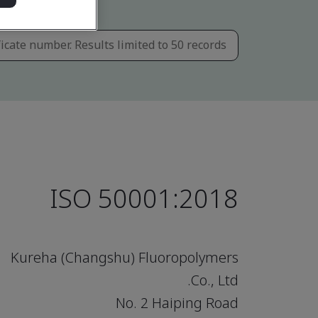
ISO 50001:2018
Kureha (Changshu) Fluoropolymers
Co., Ltd.
No. 2 Haiping Road