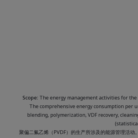
Scope:
The energy management activities for the p
The comprehensive energy consumption per unit
blending, polymerization, VDF recovery, cleaning
(statistic
聚偏二氟乙烯（PVDF）的生产所涉及的能源管理活动。单