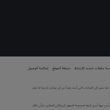
ة ملفات تحديد الارتباط
خريطة الموقع
إمكانية الوصول
 يشير إلى القرارات التي تُتخذ بعيداً عن أي عوامل خارجية قد تؤثر
 من جهة أخرى تابعة لمجموعة المعهد البريطاني للمعايير بشأن نظام