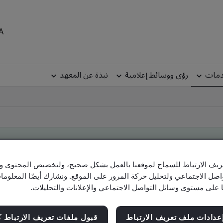
MEA
دمات
رؤى ووسائط إعلامية
نبذة عن المعهد
يف الارتباط للسماح لموقعنا بالعمل بشكل صحيح، ولتخصيص المحتوى والإ
Clien
اصل الاجتماعي ولتحليل حركة المرور على الموقع. ونشارك أيضًا المعلو
ا على مستوى وسائل التواصل الاجتماعي والإعلانات والتحليلات.
Check company, site and product cert
عدادات ملف تعريف الارتباط
قبول ملفات تعريف الارتباط ك