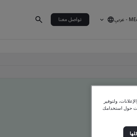
 - عربي
تواصل معنا
علانات، ولتوفير
مات حول استخدامك
لها