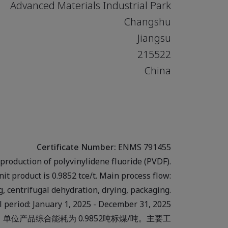
Advanced Materials Industrial Park
Changshu
Jiangsu
215522
China
Certificate Number:
ENMS 791455
roduction of polyvinylidene fluoride (PVDF).
 product is 0.9852 tce/t. Main process flow:
, centrifugal dehydration, drying, packaging.
al period: January 1, 2025 - December 31, 2025
位产品综合能耗为 0.9852吨标煤/吨。主要工