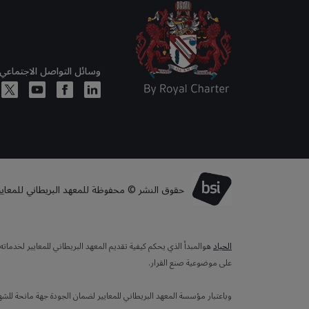
وسائل التواصل الاجتماعي
حقوق النشر © محفوظة للمعهد البريطاني للمعايير لعا
الحياد
هوالمبدأ الذي يحكم كيفية تقديم المعهد البريطاني للمعايير لخدما
على موضوعية صنع القرار.
وباعتبار مؤسسة المعهد البريطاني للمعايير لضمان الجودة جهة مانحة للش