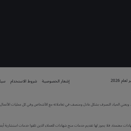
م 2026
إشعار الخصوصية
شروط الاستخدام
سياس
ته. ويعني الحياد التصرف بشكل عادل ومنصف في تعاملاته مع الأشخاص وفي كل عمليات الأعمال. كما
هادات معتمدة، فلا يجوز لها تقديم خدمات منح شهادات للعملاء الذين تلقوا خدمات استشارية أيضاً