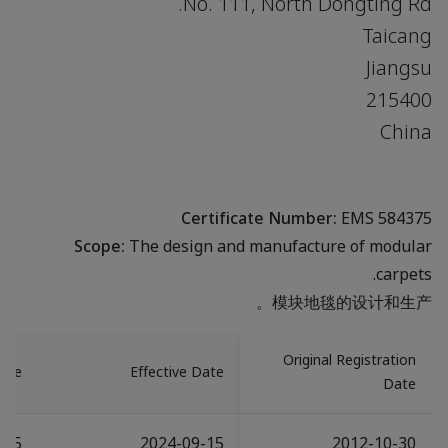
No. 111, North Dongting Rd.
Taicang
Jiangsu
215400
China
Certificate Number:
EMS 584375
Scope:
The design and manufacture of modular
carpets.
模块地毯的设计和生产。
Original Registration
Date
Effective Date
Date
-25
2024-09-15
2012-10-30