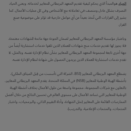
الحياد
هوالمبدأ الذي يحكم كيفية تقديم المعهد البريطاني للمعايير لخدماته. ويعني الحياد
التصرف بشكل عادل ومنصف في تعاملاته مع الأشخاص وفي كل عمليات الأعمال. كما
يشير إلى القرارات التي تُتخذ بعيداً عن أي عوامل خارجية قد تؤثر على موضوعية صنع
القرار.
وباعتبار مؤسسة المعهد البريطاني للمعايير لضمان الجودة جهة مانحة للشهادات معتمدة،
فلا يجوز لها تقديم خدمات منح شهادات للعملاء الذين تلقوا خدمات استشارية أيضاً من
جهة أخرى تابعة لمجموعة المعهد البريطاني للمعايير بشأن نظام الإدارة نفسه. وبالمثل، لا
نقدم خدمات استشارية للعملاء الذين يريدون الحصول على شهادة لنظام الإدارة نفسه.
يضطلع المعهد البريطاني للمعايير (BSI، الشركة التي تأسست من قِبل الميثاق الملكي)،
بأنشطة الهيئة الوطنية للمعايير (NSB) في المملكة المتحدة. يقدم المعهد البريطاني للمعايير،
بالتعاون مع شركات المجموعة، مجموعة واسعة من حلول الأعمال بخلاف أنشطة الهيئة
الوطنية للمعايير التي تساعد الأعمال على مستوى العالم في تحسين النتائج من خلال أفضل
الممارسات القائمة على المعايير (مثل الشهادة، وأداة التقييم الذاتي، والبرمجيات، واختبار
المنتجات، والمنتجات الإعلامية، والتدريب).