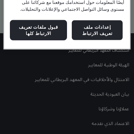
أيضًا المعلومات حول استخدامك موقعنا مع شركائنا على
مستوى وسائل التواصل الاجتماعي والإعلانات والتحليلات.
Kitemark advanced search
إعدادات ملف
قبول ملفات تعريف
تعريف الارتباط
الارتباط كلها
استكشاف المعهد البريطاني للمعايير
الهيئة الوطنية للمعايير
الامتثال والأخلاقيات في المعهد البريطاني للمعايير
بيان العبودية الحديثة
عملاؤنا وشركاؤنا
الاعتماد الذي نقدمه