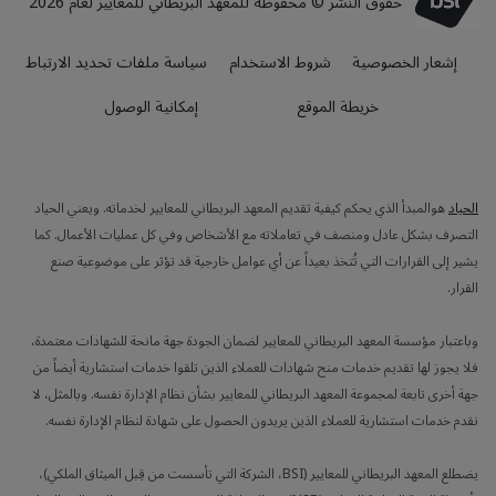
حقوق النشر © محفوظة للمعهد البريطاني للمعايير لعام 2026
إشعار الخصوصية
شروط الاستخدام
سياسة ملفات تحديد الارتباط
خريطة الموقع
إمكانية الوصول
الحياد
هوالمبدأ الذي يحكم كيفية تقديم المعهد البريطاني للمعايير لخدماته. ويعني الحياد
التصرف بشكل عادل ومنصف في تعاملاته مع الأشخاص وفي كل عمليات الأعمال. كما
يشير إلى القرارات التي تُتخذ بعيداً عن أي عوامل خارجية قد تؤثر على موضوعية صنع
القرار.
وباعتبار مؤسسة المعهد البريطاني للمعايير لضمان الجودة جهة مانحة للشهادات معتمدة،
فلا يجوز لها تقديم خدمات منح شهادات للعملاء الذين تلقوا خدمات استشارية أيضاً من
جهة أخرى تابعة لمجموعة المعهد البريطاني للمعايير بشأن نظام الإدارة نفسه. وبالمثل، لا
نقدم خدمات استشارية للعملاء الذين يريدون الحصول على شهادة لنظام الإدارة نفسه.
يضطلع المعهد البريطاني للمعايير (BSI، الشركة التي تأسست من قِبل الميثاق الملكي)،