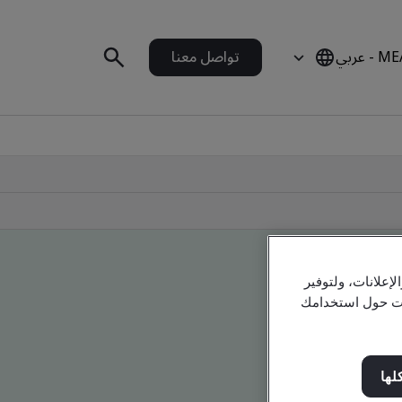
 - عربي
تواصل معنا
علانات، ولتوفير
مات حول استخدامك
لها