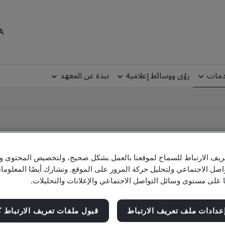
MEA
دمات
رؤى ووسائط إعلامية
نبذة عن المعهد
يف الارتباط للسماح لموقعنا بالعمل بشكل صحيح، ولتخصيص المحتوى والإ
Clien
اصل الاجتماعي ولتحليل حركة المرور على الموقع. ونشارك أيضًا المعلو
ا على مستوى وسائل التواصل الاجتماعي والإعلانات والتحليلات.
عدادات ملف تعريف الارتباط
قبول ملفات تعريف الارتباط ك
Check company, site and product cert