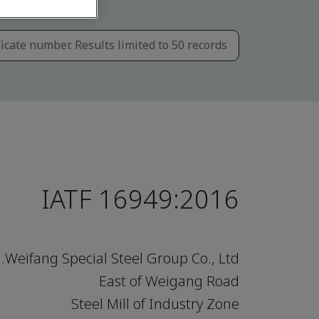
IATF 16949:2016
Weifang Special Steel Group Co., Ltd.
East of Weigang Road
Steel Mill of Industry Zone