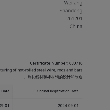
Weifang
Shandong
261201
China
Certificate Number:
633716
ring of hot-rolled steel wire, rods and bars.
热轧线材和棒材钢的设计和制造。
e Date
Original Registration Date
09-01
2024-09-01