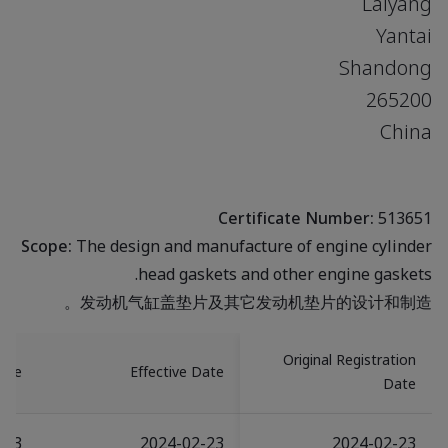
Laiyang
Yantai
Shandong
265200
China
Certificate Number:
513651
Scope:
The design and manufacture of engine cylinder
head gaskets and other engine gaskets.
发动机气缸盖垫片及其它发动机垫片的设计和制造。
Original Registration
Date
Effective Date
Date
-23
2024-02-23
2024-02-23