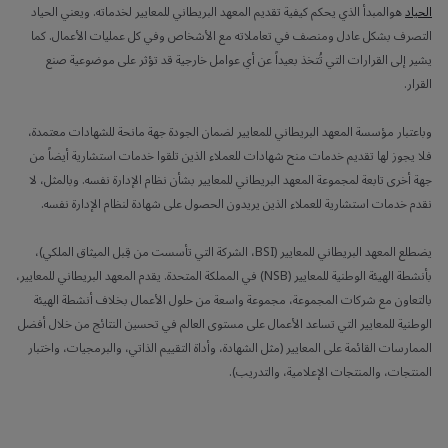
الحياد
هوالمبدأ الذي يحكم كيفية تقديم المعهد البريطاني للمعايير لخدماته. ويعني الحياد
التصرف بشكل عادل ومنصف في تعاملاته مع الأشخاص وفي كل عمليات الأعمال. كما
يشير إلى القرارات التي تُتخذ بعيداً عن أي عوامل خارجية قد تؤثر على موضوعية صنع
القرار.
وباعتبار مؤسسة المعهد البريطاني للمعايير لضمان الجودة جهة مانحة للشهادات معتمدة،
فلا يجوز لها تقديم خدمات منح شهادات للعملاء الذين تلقوا خدمات استشارية أيضاً من
جهة أخرى تابعة لمجموعة المعهد البريطاني للمعايير بشأن نظام الإدارة نفسه. وبالمثل، لا
نقدم خدمات استشارية للعملاء الذين يريدون الحصول على شهادة لنظام الإدارة نفسه.
يضطلع المعهد البريطاني للمعايير (BSI، الشركة التي تأسست من قِبل الميثاق الملكي)،
بأنشطة الهيئة الوطنية للمعايير (NSB) في المملكة المتحدة. يقدم المعهد البريطاني للمعايير،
بالتعاون مع شركات المجموعة، مجموعة واسعة من حلول الأعمال بخلاف أنشطة الهيئة
الوطنية للمعايير التي تساعد الأعمال على مستوى العالم في تحسين النتائج من خلال أفضل
الممارسات القائمة على المعايير (مثل الشهادة، وأداة التقييم الذاتي، والبرمجيات، واختبار
المنتجات، والمنتجات الإعلامية، والتدريب).