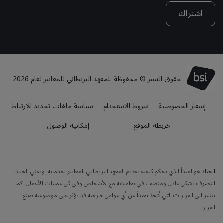
اشتراك
حقوق النشر © محفوظة للمعهد البريطاني للمعايير لعام 2026
إشعار الخصوصية
شروط الاستخدام
سياسة ملفات تحديد الارتباط
خريطة الموقع
إمكانية الوصول
الحياد
هوالمبدأ الذي يحكم كيفية تقديم المعهد البريطاني للمعايير لخدماته. ويعني الحياد
التصرف بشكل عادل ومنصف في تعاملاته مع الأشخاص وفي كل عمليات الأعمال. كما
يشير إلى القرارات التي تُتخذ بعيداً عن أي عوامل خارجية قد تؤثر على موضوعية صنع
القرار.